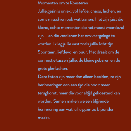
Momenten om te Koesteren
Jullie gezin is uniek, vol liefde, chaos, lachen, en
soms misschien ook wat tranen. Het zijn juist die
kleine, echte momenten die het meest waardevol
zijn – en die verdienen het om vastgelegd te
worden. Ik leg jullie vast zoals jullie écht zijn.
Spontaan, liefdevol en puur. Het draait om de
connectie tussen jullie, de kleine gebaren en de
grote glimlachen.
Deze foto's zijn meer dan alleen beelden; ze zijn
herinneringen aan een tijd die nooit meer
terugkomt, maar die voor altijd gekoesterd kan
worden. Samen maken we een blijvende
herinnering aan wat jullie gezin zo bijzonder
maakt.