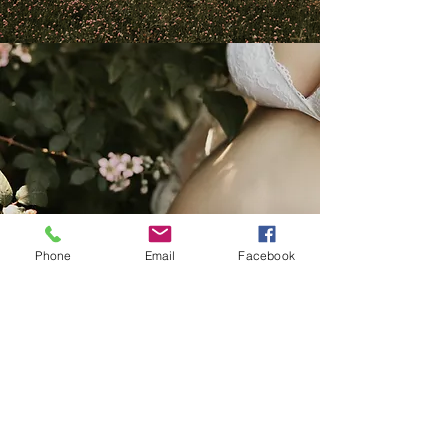
Phone
Email
Facebook